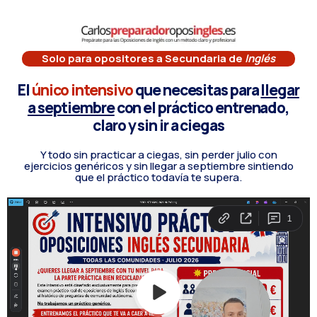
contenido
Solo para opositores a Secundaria de
Inglés
El
único intensivo
que necesitas para
llegar
a septiembre
con el práctico entrenado,
claro y sin ir a ciegas
Y todo sin practicar a ciegas, sin perder julio con
ejercicios genéricos y sin llegar a septiembre sintiendo
que el práctico todavía te supera.