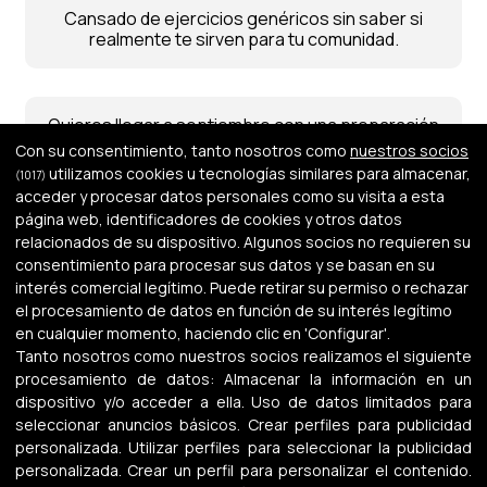
Cansado de ejercicios genéricos sin saber si
realmente te sirven para tu comunidad.
Quieres llegar a septiembre con una preparación
más clara, práctica y enfocada.
Con su consentimiento, tanto nosotros como
nuestros socios
utilizamos cookies u tecnologías similares para almacenar,
(1017)
acceder y procesar datos personales como su visita a esta
página web, identificadores de cookies y otros datos
Necesitas entrenar writing, listening, traducción,
relacionados de su dispositivo. Algunos socios no requieren su
análisis de texto o intervención didáctica de
consentimiento para procesar sus datos y se basan en su
verdad.
interés comercial legítimo. Puede retirar su permiso o rechazar
el procesamiento de datos en función de su interés legítimo
en cualquier momento, haciendo clic en 'Configurar'.
Buscas feedback, corrección y estrategia, no
Tanto nosotros como nuestros socios realizamos el siguiente
solo acumular teoría y PDFs.
procesamiento de datos:
Almacenar la información en un
dispositivo y/o acceder a ella
.
Uso de datos limitados para
seleccionar anuncios básicos
.
Crear perfiles para publicidad
personalizada
.
Utilizar perfiles para seleccionar la publicidad
Quieres aprovechar julio para avanzar en serio
personalizada
.
Crear un perfil para personalizar el contenido
.
mientras otros siguen “organizándose”.