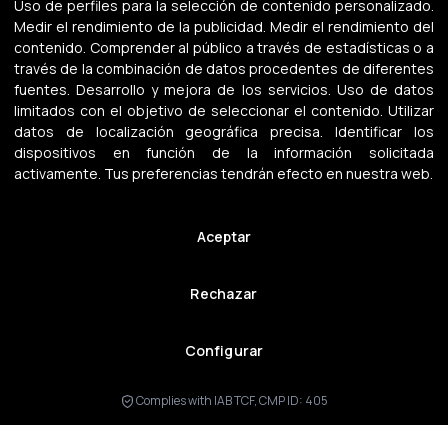
Uso de perfiles para la selección de contenido personalizado
.
Medir el rendimiento de la publicidad
.
Medir el rendimiento del
contenido
.
Comprender al público a través de estadísticas o a
través de la combinación de datos procedentes de diferentes
Inscríbete ahora
fuentes
.
Desarrollo y mejora de los servicios
.
Uso de datos
limitados con el objetivo de seleccionar el contenido
.
Utilizar
datos de localización geográfica precisa
.
Identificar los
dispositivos en función de la información solicitada
activamente
.
Tus preferencias tendrán efecto en nuestra web.
Aceptar
Rechazar
Atencion al alumno
Configurar
+34 633 23 63 81
Complies with IAB TCF, CMP ID: 405
info@carlospreparadoroposingles.es