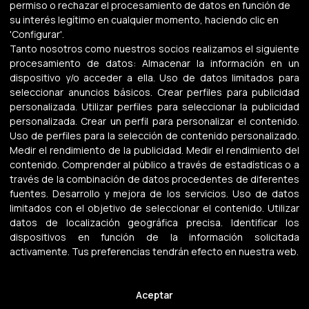
+34 633 23 63 81
permiso o rechazar el procesamiento de datos en función de
su interés legítimo en cualquier momento, haciendo clic en
info@carlospreparadoroposingles.es
'Configurar'.
Tanto nosotros como nuestros socios realizamos el siguiente
procesamiento de datos:
Almacenar la información en un
dispositivo y/o acceder a ella
.
Uso de datos limitados para
seleccionar anuncios básicos
.
Crear perfiles para publicidad
personalizada
.
Utilizar perfiles para seleccionar la publicidad
personalizada
.
Crear un perfil para personalizar el contenido
.
© Carlospreparadoroposingles.es Todos los derechos
Uso de perfiles para la selección de contenido personalizado
.
reservados.
Medir el rendimiento de la publicidad
.
Medir el rendimiento del
Realizado con
por
Manu Jiménez – Estudio Creativo &
contenido
.
Comprender al público a través de estadísticas o a
Consultoría Marketing
.
través de la combinación de datos procedentes de diferentes
Política de privacidad
|
Avisos legales
|
Política de Cookies
fuentes
.
Desarrollo y mejora de los servicios
.
Uso de datos
limitados con el objetivo de seleccionar el contenido
.
Utilizar
datos de localización geográfica precisa
.
Identificar los
dispositivos en función de la información solicitada
activamente
.
Tus preferencias tendrán efecto en nuestra web.
Aviso Legal
Aceptar